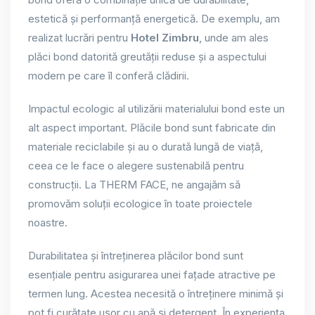
estetică și performanță energetică. De exemplu, am
realizat lucrări pentru
Hotel Zimbru
, unde am ales
plăci bond datorită greutății reduse și a aspectului
modern pe care îl conferă clădirii.
Impactul ecologic al utilizării materialului bond este un
alt aspect important. Plăcile bond sunt fabricate din
materiale reciclabile și au o durată lungă de viață,
ceea ce le face o alegere sustenabilă pentru
construcții. La THERM FACE, ne angajăm să
promovăm soluții ecologice în toate proiectele
noastre.
Durabilitatea și întreținerea plăcilor bond sunt
esențiale pentru asigurarea unei fațade atractive pe
termen lung. Acestea necesită o întreținere minimă și
pot fi curățate ușor cu apă și detergent. În experiența