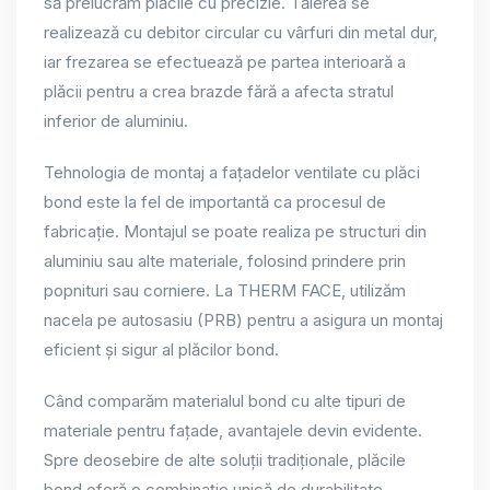
să prelucrăm plăcile cu precizie. Tăierea se
realizează cu debitor circular cu vârfuri din metal dur,
iar frezarea se efectuează pe partea interioară a
plăcii pentru a crea brazde fără a afecta stratul
inferior de aluminiu.
Tehnologia de montaj a fațadelor ventilate cu plăci
bond este la fel de importantă ca procesul de
fabricație. Montajul se poate realiza pe structuri din
aluminiu sau alte materiale, folosind prindere prin
popnituri sau corniere. La THERM FACE, utilizăm
nacela pe autosasiu (PRB) pentru a asigura un montaj
eficient și sigur al plăcilor bond.
Când comparăm materialul bond cu alte tipuri de
materiale pentru fațade, avantajele devin evidente.
Spre deosebire de alte soluții tradiționale, plăcile
bond oferă o combinație unică de durabilitate,