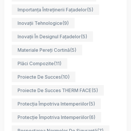
Importanța Întreținerii Fațadelor
(5)
Inovații Tehnologice
(9)
Inovații În Designul Fațadelor
(5)
Materiale Pereți Cortină
(5)
Plăci Compozite
(11)
Proiecte De Succes
(10)
Proiecte De Succes THERM FACE
(5)
Protecția Împotriva Intemperiilor
(5)
Protecție Împotriva Intemperiilor
(6)
Respectarea Normelor De Siguranță
(7)