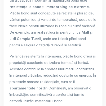
Un alt aspect important al materialului bond este
rezistența la condiții meteorologice extreme
.
Plăcile bond sunt concepute să reziste la ploi acide,
vânturi puternice și variații de temperatură, ceea ce le
face ideale pentru utilizarea în zone cu climă variabilă.
De exemplu, am realizat lucrări pentru
Iulius Mall
și
Lidl Campia Turzii
, unde am folosit plăci bond
pentru a asigura o fațadă durabilă și estetică.
Pe lângă rezistența la intemperii, plăcile bond oferă și
proprietăți excelente de izolare termică și fonică.
Acestea contribuie la crearea unui mediu confortabil
în interiorul clădirilor, reducând costurile cu energia. În
proiectele noastre rezidențiale, cum ar fi
apartamentele noi
din Comănești, am observat o
îmbunătățire semnificativă a confortului termic
datorită utilizării materialului bond.