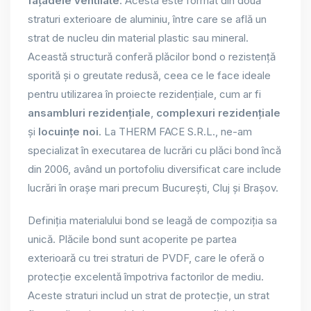
fațadele ventilate
. Acesta este format din două
straturi exterioare de aluminiu, între care se află un
strat de nucleu din material plastic sau mineral.
Această structură conferă plăcilor bond o rezistență
sporită și o greutate redusă, ceea ce le face ideale
pentru utilizarea în proiecte rezidențiale, cum ar fi
ansambluri rezidențiale
,
complexuri rezidențiale
și
locuințe noi
. La THERM FACE S.R.L., ne-am
specializat în executarea de lucrări cu plăci bond încă
din 2006, având un portofoliu diversificat care include
lucrări în orașe mari precum București, Cluj și Brașov.
Definiția materialului bond se leagă de compoziția sa
unică. Plăcile bond sunt acoperite pe partea
exterioară cu trei straturi de PVDF, care le oferă o
protecție excelentă împotriva factorilor de mediu.
Aceste straturi includ un strat de protecție, un strat