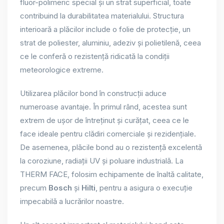
fluor-polimeric special și un strat superficial, toate
contribuind la durabilitatea materialului. Structura
interioară a plăcilor include o folie de protecție, un
strat de poliester, aluminiu, adeziv și polietilenă, ceea
ce le conferă o rezistență ridicată la condiții
meteorologice extreme.
Utilizarea plăcilor bond în construcții aduce
numeroase avantaje. În primul rând, acestea sunt
extrem de ușor de întreținut și curățat, ceea ce le
face ideale pentru clădiri comerciale și rezidențiale.
De asemenea, plăcile bond au o rezistență excelentă
la coroziune, radiații UV și poluare industrială. La
THERM FACE, folosim echipamente de înaltă calitate,
precum
Bosch
și
Hilti
, pentru a asigura o execuție
impecabilă a lucrărilor noastre.