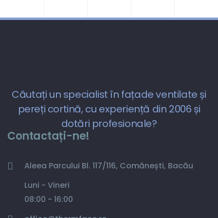
Căutați un specialist în fațade ventilate și
pereți cortină, cu experiență din 2006 și
dotări profesionale?
Contactați-ne!
Aleea Parcului Bl. 117/116, Comănești, Bacău
Luni - Vineri
08:00 - 16:00