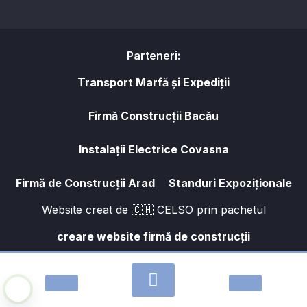
Parteneri:
Transport Marfă și Expediții
Firmă Construcții Bacău
Instalații Electrice Covasna
Firmă de Construcții Arad
Standuri Expoziționale
Website creat de 🇨🇭 CELSO prin pachetul
creare website firmă de construcții
2026
THERM FACE S.R.L.
|
Termeni și condiții de utilizare