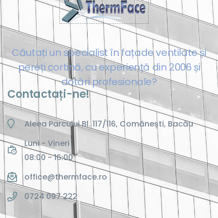
Căutați un specialist în fațade ventilate și
pereți cortină, cu experiență din 2006 și
dotări profesionale?
Contactați-ne!
Aleea Parcului Bl. 117/116, Comănești, Bacău
Luni - Vineri
08:00 - 16:00
office@thermface.ro
0724 097 222