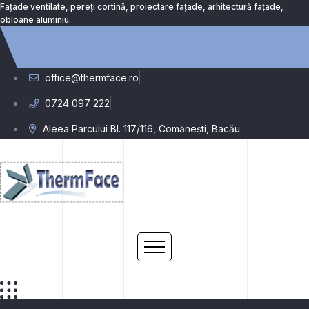
Fațade ventilate, pereți cortină, proiectare fațade, arhitectură fațade,
obloane aluminiu.
office@thermface.ro
0724 097 222
Aleea Parcului Bl. 117/116, Comănești, Bacău