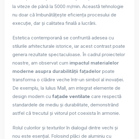
la viteze de până la 5000 m/min. Această tehnologie
nu doar că îmbunătățește eficiența procesului de
execuție, dar și calitatea finală a lucrării.
Estetica contemporană se confruntă adesea cu
stilurile arhitecturale istorice, iar acest contrast poate
genera rezultate spectaculoase. În cadrul proiectelor
noastre, am observat cum
impactul materialelor
moderne asupra durabilității fațadelor
poate
transforma o clădire veche într-un simbol al inovației.
De exemplu, la Iulius Mall, am integrat elemente de
design modern cu
fațade ventilate
care respectă
standardele de mediu și durabilitate, demonstrând
astfel că trecutul și viitorul pot coexista în armonie.
Rolul culorilor și texturilor în dialogul dintre vechi și
nou este esențial. Folosind plăci de aluminiu cu