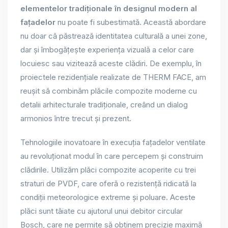
elementelor tradiționale în designul modern al
fațadelor
nu poate fi subestimată. Această abordare
nu doar că păstrează identitatea culturală a unei zone,
dar și îmbogățește experiența vizuală a celor care
locuiesc sau vizitează aceste clădiri. De exemplu, în
proiectele rezidențiale realizate de THERM FACE, am
reușit să combinăm plăcile compozite moderne cu
detalii arhitecturale tradiționale, creând un dialog
armonios între trecut și prezent.
Tehnologiile inovatoare în execuția fațadelor ventilate
au revoluționat modul în care percepem și construim
clădirile. Utilizăm plăci compozite acoperite cu trei
straturi de PVDF, care oferă o rezistență ridicată la
condiții meteorologice extreme și poluare. Aceste
plăci sunt tăiate cu ajutorul unui debitor circular
Bosch, care ne permite să obținem precizie maximă