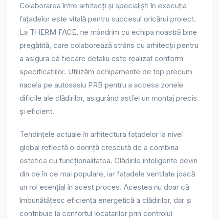
Colaborarea între arhitecți și specialiști în execuția
fațadelor este vitală pentru succesul oricărui proiect.
La THERM FACE, ne mândrim cu echipa noastră bine
pregătită, care colaborează strâns cu arhitecții pentru
a asigura că fiecare detaliu este realizat conform
specificațiilor. Utilizăm echipamente de top precum
nacela pe autosasiu PRB pentru a accesa zonele
dificile ale clădirilor, asigurând astfel un montaj precis
și eficient.
Tendințele actuale în arhitectura fațadelor la nivel
global reflectă o dorință crescută de a combina
estetica cu funcționalitatea. Clădirile inteligente devin
din ce în ce mai populare, iar fațadele ventilate joacă
un rol esențial în acest proces. Acestea nu doar că
îmbunătățesc eficiența energetică a clădirilor, dar și
contribuie la confortul locatarilor prin controlul