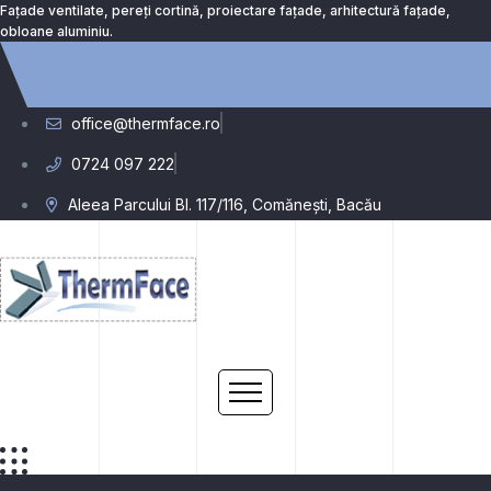
Fațade ventilate, pereți cortină, proiectare fațade, arhitectură fațade,
obloane aluminiu.
office@thermface.ro
0724 097 222
Aleea Parcului Bl. 117/116, Comănești, Bacău