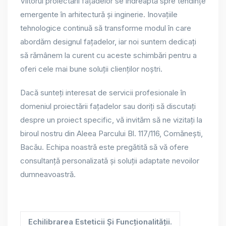
Viitorul proiectării fațadelor se îndreaptă spre tendințe
emergente în arhitectură și inginerie. Inovațiile
tehnologice continuă să transforme modul în care
abordăm designul fațadelor, iar noi suntem dedicați
să rămânem la curent cu aceste schimbări pentru a
oferi cele mai bune soluții clienților noștri.
Dacă sunteți interesat de servicii profesionale în
domeniul proiectării fațadelor sau doriți să discutați
despre un proiect specific, vă invităm să ne vizitați la
biroul nostru din Aleea Parcului Bl. 117/116, Comănești,
Bacău. Echipa noastră este pregătită să vă ofere
consultanță personalizată și soluții adaptate nevoilor
dumneavoastră.
Echilibrarea Esteticii Și Funcționalității.